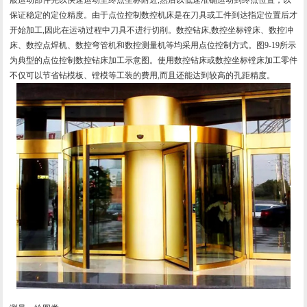
保证稳定的定位精度。由于点位控制数控机床是在刀具或工件到达指定位置后才
开始加工,因此在运动过程中刀具不进行切削。数控钻床,数控坐标镗床、数控冲
床、数控点焊机、数控弯管机和数控测量机等均采用点位控制方式。图9-19所示
为典型的点位控制数控钻床加工示意图。使用数控钻床或数控坐标镗床加工零件
不仅可以节省钻模板、镗模等工装的费用,而且还能达到较高的孔距精度。