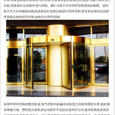
比较,用差值对运动部件进行控制。图9-24所示为半闭环控制系统的框图。该控
制方式只对伺服电动机或滚珠丝杠的角位移进行闭环控制,而没有实现对运动部
件直线位移的闭环控制,故称为半闭环控制。
采用半闭环控制的数控机床,电气控制与机械传动装置之间有明显的分界,因此调
试维修方便。惯性较大的机床运动部件不包括在该闭环之内,使控制系统具有良