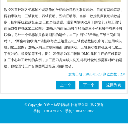
数控装置控制各坐标轴协调动作的坐标轴数目称为联动轴数。目前有两轴联动、
两轴半联动、三轴联动、四轴联动、五轴联动等。当然，数控机床联动轴数越
多，控制系统就越复杂,加工能力就越强。通常两轴联动用于数控车床加工回转
曲面或数控铣床加工如图9 - 26所示的曲面;两轴半联动是三个坐标轴中有两个轴
联动，另外一个坐标轴只作周期性的进给，加工如图9-27所示的三维空间曲面
时,X、Z两坐标轴联动,Y轴控制每次进给量△y;三轴联动数控机床可以使用球头
铣刀加工如图9 -28所示的三维空间曲面;四轴联动、五轴联动数控机床可以加工
宇航叶轮、螺旋桨等零件。图9 - 29所示为采用德国 DMG 集团生产的五轴联动
加工中心加工叶轮的实例，加工用刀具为球头铣刀,得到叶轮轮廓需要x和Y轴进
给、数控回转工作台做圆周进给及B轴的摆动。
发表日期：2026-01-20 浏览次数：234
上一个
下一个
返回列表
© Copyright 任丘市迪诺智能科技有限公司 版权所有
手机：
13831793877
手机：
18617733866