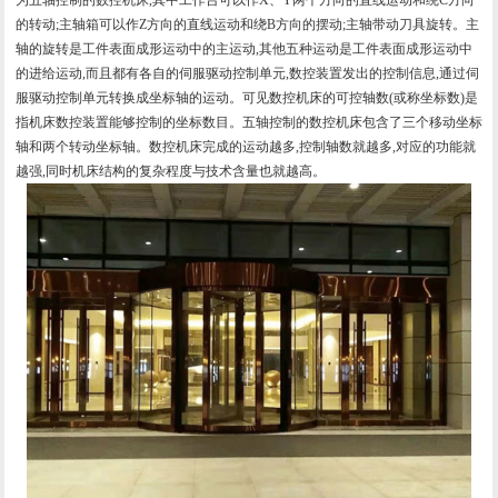
的转动;主轴箱可以作Z方向的直线运动和绕B方向的摆动;主轴带动刀具旋转。主
轴的旋转是工件表面成形运动中的主运动,其他五种运动是工件表面成形运动中
的进给运动,而且都有各自的伺服驱动控制单元,数控装置发出的控制信息,通过伺
服驱动控制单元转换成坐标轴的运动。可见数控机床的可控轴数(或称坐标数)是
指机床数控装置能够控制的坐标数目。五轴控制的数控机床包含了三个移动坐标
轴和两个转动坐标轴。数控机床完成的运动越多,控制轴数就越多,对应的功能就
越强,同时机床结构的复杂程度与技术含量也就越高。