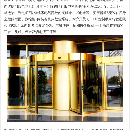
向进给伺服电动机14 和垂直升降进给伺服电动机4的驱动,完成X、Y、Z三个坐
标进给。强电柜2装有机床电气部分的接触器、继电器等。变压器箱3安装在床身
立柱的后面。数控柜7内装有机床数控系统。保护开关8、11可控制纵向行程硬限
位;挡块9为纵向参考点设定挡铁。主轴变速手柄和按钮板5用于手动调整主轴的
正转、反转、停止及切削液开停等。