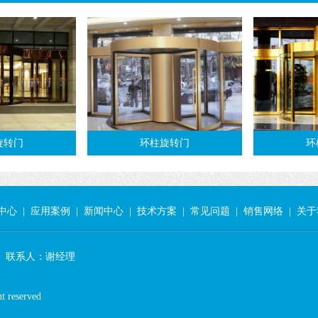
旋转门
环柱旋转门
环
中心
|
应用案例
|
新闻中心
|
技术方案
|
常见问题
|
销售网络
|
关于
866 联系人：谢经理
eserved