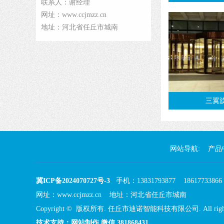
联系人：谢经理
网址：www.ccjmzz.cn
地址：河北省任丘市城南
三翼
网站导航:
产品
冀ICP备2024070727号-3
手机：13831793877 18617733
网址：www.ccjmzz.cn 地址：河北省任丘市城南
Copyright © 版权所有. 任丘市迪诺智能科技有限公司. All right r
技术支持：网站制作 微信 381868431